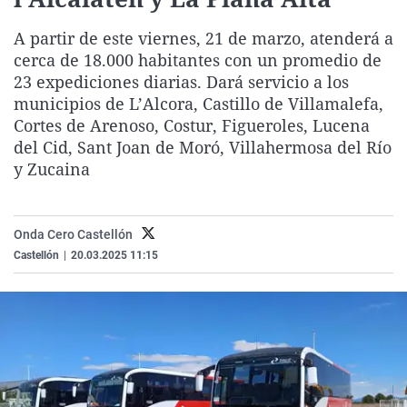
La rosa de los vientos
Caso
Extremadura
Virales
A partir de este viernes, 21 de marzo, atenderá a
Gente viajera
Retornados
Galicia
Televisión
cerca de 18.000 habitantes con un promedio de
Como el perro y el gat
Equipo de investigaci
La Rioja
Elecciones
23 expediciones diarias. Dará servicio a los
municipios de L’Alcora, Castillo de Villamalefa,
Operación Viuda Negr
Navarra
Cortes de Arenoso, Costur, Figueroles, Lucena
País Vasco
del Cid, Sant Joan de Moró, Villahermosa del Río
y Zucaina
Onda Cero Castellón
Castellón
|
20.03.2025 11:15