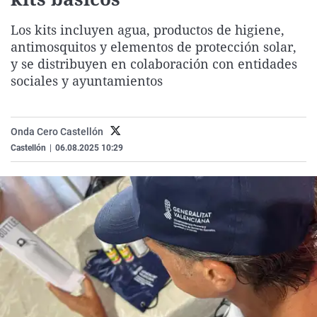
La rosa de los vientos
Caso
Extremadura
Virales
Los kits incluyen agua, productos de higiene,
Gente viajera
Retornados
Galicia
Televisión
antimosquitos y elementos de protección solar,
Como el perro y el gat
Equipo de investigaci
La Rioja
Elecciones
y se distribuyen en colaboración con entidades
sociales y ayuntamientos
Operación Viuda Negr
Navarra
País Vasco
Onda Cero Castellón
Castellón
|
06.08.2025 10:29