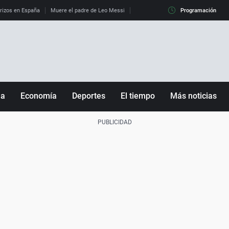
erizos en España
Muere el padre de Leo Messi
La diferencia entre observar el eclip
Programación
ña
Economía
Deportes
El tiempo
Más noticias
Fútbol
Sociedad
Baloncesto
Mundo
Tenis
Salud
Motor
Cultura
Ciencia y Tecnología
adrid
Gastronomía
nciana
Medio ambiente