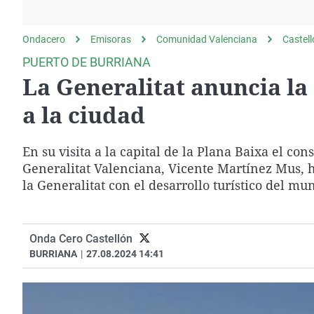
La rosa de los vientos
Caso
Extremadura
Gente viajera
Retornados
Galicia
Ondacero
Emisoras
Comunidad Valenciana
Castel
Como el perro y el
Equipo de investigación
La Rioja
PUERTO DE BURRIANA
gato
La Generalitat anuncia la
Operación Viuda
Navarra
Negra
País Vasco
a la ciudad
En su visita a la capital de la Plana Baixa el co
Generalitat Valenciana, Vicente Martínez Mus, ha
la Generalitat con el desarrollo turístico del mun
Onda Cero Castellón
BURRIANA
|
27.08.2024 14:41