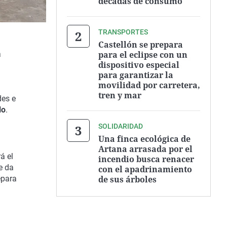
décadas de consumo
TRANSPORTES
Castellón se prepara
para el eclipse con un
a
dispositivo especial
para garantizar la
movilidad por carretera,
tren y mar
des e
lo
.
SOLIDARIDAD
Una finca ecológica de
Artana arrasada por el
á el
incendio busca renacer
e da
con el apadrinamiento
de sus árboles
epara