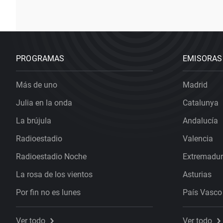
PROGRAMAS
EMISORAS
Más de uno
Madrid
Julia en la onda
Catalunya
La brújula
Andalucía
Radioestadio
Valencia
Radioestadio Noche
Extremadu
La rosa de los vientos
Asturias
Por fin no es lunes
País Vasco
Ver todo
Ver todo