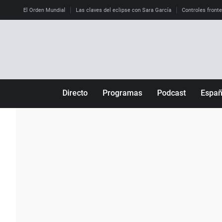
El Orden Mundial
Las claves del eclipse con Sara García
Controles front
Directo
Programas
Podcast
Espa
Más de uno
Los Perseguidos
Andalucía
Por fin
Malas decisiones
Aragón
Julia en la onda
Expedientes del más allá
Baleares
La brújula
El viaje del Guernica
Cantabria
Radioestadio
Invisibles
Cataluña
Radioestadio noche
Prohibido morirse
Comunidad de M
El colegio invisible
Esto no ha pasado
Comunitat Vale