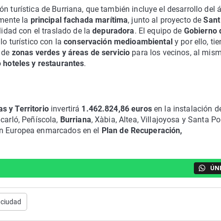
n turística de Burriana, que también incluye el desarrollo del 
amente la
principal fachada marítima
, junto al proyecto de
Sant
lidad con el traslado de la
depuradora
. El equipo de
Gobierno 
lo turístico con la
conservación medioambiental
y por ello, ti
 de
zonas verdes y áreas de servicio
para los vecinos, al mis
o
hoteles y restaurantes
.
s y Territorio
invertirá
1.462.824,86 euros
en la instalación d
carló, Peñíscola,
Burriana
, Xàbia, Altea, Villajoyosa y Santa Po
ón Europea enmarcados en el
Plan de Recuperación,
ÚN
ciudad