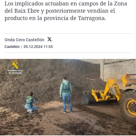
Los implicados actuaban en campos de la Zona
La rosa de los vientos
Caso
Extremadura
Virales
del Baix Ebre y posteriormente vendían el
Gente viajera
Retornados
Galicia
Televisión
producto en la provincia de Tarragona.
Como el perro y el gat
Equipo de investigaci
La Rioja
Elecciones
Operación Viuda Negr
Navarra
Onda Cero Castellón
Castellón
|
05.12.2024 11:55
País Vasco