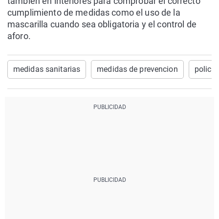
también en interiores para comprobar el correcto
cumplimiento de medidas como el uso de la
mascarilla cuando sea obligatoria y el control de
aforo.
medidas sanitarias
medidas de prevencion
policia