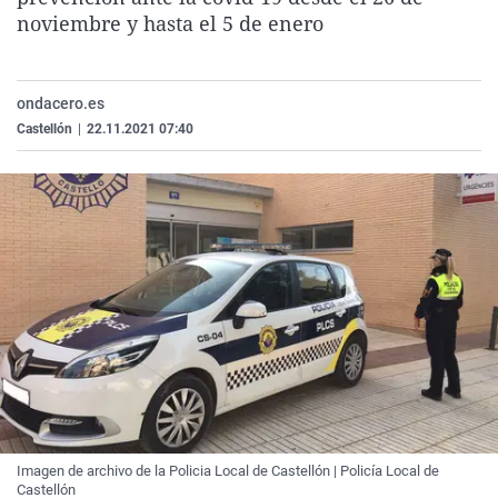
La rosa de los vientos
Caso
Extremadura
Virales
noviembre y hasta el 5 de enero
Gente viajera
Retornados
Galicia
Televisión
Como el perro y el gat
Equipo de investigaci
La Rioja
Elecciones
ondacero.es
Castellón
|
22.11.2021 07:40
Operación Viuda Negr
Navarra
País Vasco
Imagen de archivo de la Policia Local de Castellón | Policía Local de
Castellón