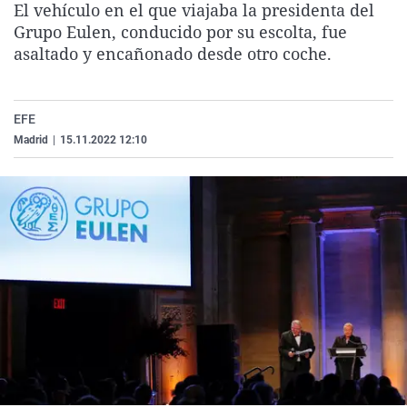
El vehículo en el que viajaba la presidenta del
La rosa de los vientos
Caso
Extremadura
Virales
Grupo Eulen, conducido por su escolta, fue
Gente viajera
Retornados
Galicia
Televisión
asaltado y encañonado desde otro coche.
Como el perro y el gat
Equipo de investigaci
La Rioja
Elecciones
Operación Viuda Negr
Navarra
EFE
Madrid
|
15.11.2022 12:10
País Vasco