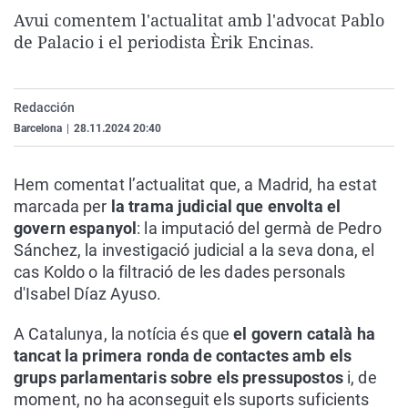
La rosa de los vientos
Caso
Extremadura
Virales
Avui comentem l'actualitat amb l'advocat Pablo
de Palacio i el periodista Èrik Encinas.
Gente viajera
Retornados
Galicia
Televisión
Como el perro y el gat
Equipo de investigaci
La Rioja
Elecciones
Redacción
Operación Viuda Negr
Navarra
Barcelona
|
28.11.2024 20:40
País Vasco
Hem comentat l’actualitat que, a Madrid, ha estat
marcada per
la trama judicial que envolta el
govern espanyol
: la imputació del germà de Pedro
Sánchez, la investigació judicial a la seva dona, el
cas Koldo o la filtració de les dades personals
d'Isabel Díaz Ayuso.
A Catalunya, la notícia és que
el govern català ha
tancat la primera ronda de contactes amb els
grups parlamentaris sobre els pressupostos
i, de
moment, no ha aconseguit els suports suficients