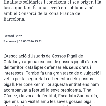
finalitats solidaries i coneixem el seu origen i la
La rosa de los vientos
Caso
Extremadura
Virales
tasca que fan. És una secció en col·laboració
Gente viajera
Retornados
Galicia
Televisión
amb el Consorci de la Zona Franca de
Barcelona.
Como el perro y el gat
Equipo de investigaci
La Rioja
Elecciones
Operación Viuda Negr
Navarra
Gerard Sanz
País Vasco
Barcelona
|
19.05.2026 15:41
L'Associació d'Usuaris de Gossos Pigall de
Catalunya agrupa usuaris de gossos pigall d’arreu
del territori catalàper defensar els seus drets i
interessos. També fa una gran tasca de divulgació i
vetlla per la seguretat i el benestar dels gossos
pigall. Per conèixer millor aquesta entitat ens ham
acompanyat a l'estudi la seva presidenta, Tina
Gómez, i la vocal de l'entitat, Escarlata Sanmartín,
que ens han visitat amb les seves gosses pigall,