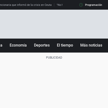
uncionaria que informó de la crisis en Ceuta
"No hay mafias, que no nos engañen": exper
Programación
ña
Economía
Deportes
El tiempo
Más noticias
Fútbol
Sociedad
Baloncesto
Mundo
Tenis
Salud
Motor
Cultura
Ciencia y Tecnología
adrid
Gastronomía
nciana
Medio ambiente