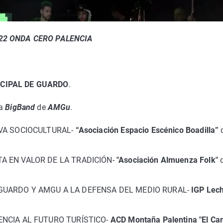
22 ONDA CERO PALENCIA
CIPAL DE GUARDO
.
la
BigBand
de
AMGu
.
VA SOCIOCULTURAL-
“Asociación Espacio Escénico Boadilla”
A EN VALOR DE LA TRADICIÓN-
"Asociación Almuenza Folk"
GUARDO Y AMGU A LA DEFENSA DEL MEDIO RURAL-
IGP Lec
NCIA AL FUTURO TURÍSTICO-
ACD Montaña Palentina
"El Ca