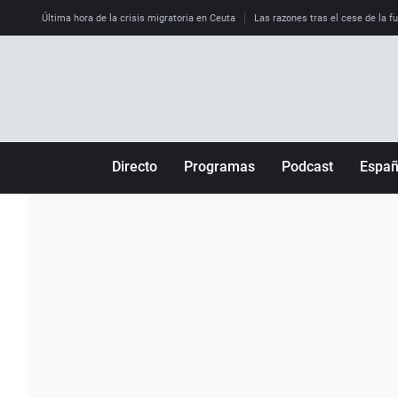
Última hora de la crisis migratoria en Ceuta
Las razones tras el cese de la f
Directo
Programas
Podcast
Espa
Más de uno
Los Perseguidos
Andalucía
Por fin
Malas decisiones
Aragón
Julia en la onda
Expedientes del más allá
Baleares
La brújula
El viaje del Guernica
Cantabria
Radioestadio
Invisibles
Cataluña
Radioestadio noche
Prohibido morirse
Comunidad de M
El colegio invisible
Esto no ha pasado
Comunitat Vale