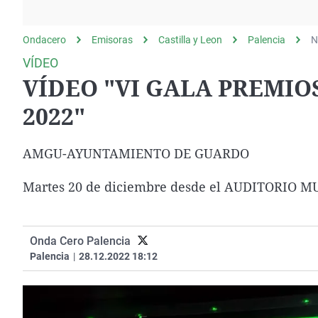
La rosa de los vientos
Caso
Extremadura
Gente viajera
Retornados
Galicia
Ondacero
Emisoras
Castilla y Leon
Palencia
N
Como el perro y el
Equipo de investigación
La Rioja
VÍDEO
gato
VÍDEO "VI GALA PREMI
Operación Viuda
Navarra
Negra
País Vasco
2022"
AMGU-AYUNTAMIENTO DE GUARDO
Martes 20 de diciembre desde el AUDITORIO 
Onda Cero Palencia
Palencia
|
28.12.2022 18:12