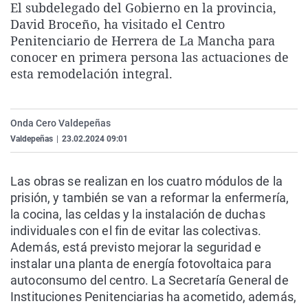
El subdelegado del Gobierno en la provincia,
La rosa de los vientos
Caso
Extremadura
Virales
David Broceño, ha visitado el Centro
Gente viajera
Retornados
Galicia
Televisión
Penitenciario de Herrera de La Mancha para
conocer en primera persona las actuaciones de
Como el perro y el gat
Equipo de investigaci
La Rioja
Elecciones
esta remodelación integral.
Operación Viuda Negr
Navarra
País Vasco
Onda Cero Valdepeñas
Valdepeñas
|
23.02.2024 09:01
Las obras se realizan en los cuatro módulos de la
prisión, y también se van a reformar la enfermería,
la cocina, las celdas y la instalación de duchas
individuales con el fin de evitar las colectivas.
Además, está previsto mejorar la seguridad e
instalar una planta de energía fotovoltaica para
autoconsumo del centro. La Secretaría General de
Instituciones Penitenciarias ha acometido, además,