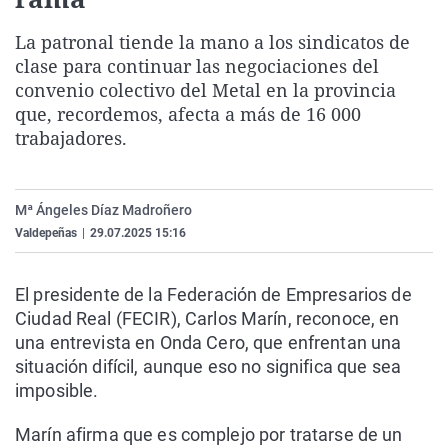
La rosa de los vientos
Caso
Extremadura
Virales
La patronal tiende la mano a los sindicatos de
Gente viajera
Retornados
Galicia
Televisión
clase para continuar las negociaciones del
Como el perro y el gat
Equipo de investigaci
La Rioja
Elecciones
convenio colectivo del Metal en la provincia
que, recordemos, afecta a más de 16 000
Operación Viuda Negr
Navarra
trabajadores.
País Vasco
Mª Ángeles Díaz Madroñero
Valdepeñas
|
29.07.2025 15:16
El presidente de la Federación de Empresarios de
Ciudad Real (FECIR), Carlos Marín, reconoce, en
una entrevista en Onda Cero, que enfrentan una
situación difícil, aunque eso no significa que sea
imposible.
Marín afirma que es complejo por tratarse de un