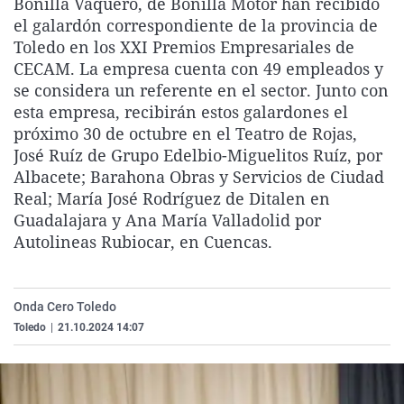
Bonilla Vaquero, de Bonilla Motor han recibido
La rosa de los vientos
Caso
Extremadura
Virales
el galardón correspondiente de la provincia de
Toledo en los XXI Premios Empresariales de
Gente viajera
Retornados
Galicia
Televisión
CECAM. La empresa cuenta con 49 empleados y
Como el perro y el gat
Equipo de investigaci
La Rioja
Elecciones
se considera un referente en el sector. Junto con
esta empresa, recibirán estos galardones el
Operación Viuda Negr
Navarra
próximo 30 de octubre en el Teatro de Rojas,
País Vasco
José Ruíz de Grupo Edelbio-Miguelitos Ruíz, por
Albacete; Barahona Obras y Servicios de Ciudad
Real; María José Rodríguez de Ditalen en
Guadalajara y Ana María Valladolid por
Autolineas Rubiocar, en Cuencas.
Onda Cero Toledo
Toledo
|
21.10.2024 14:07