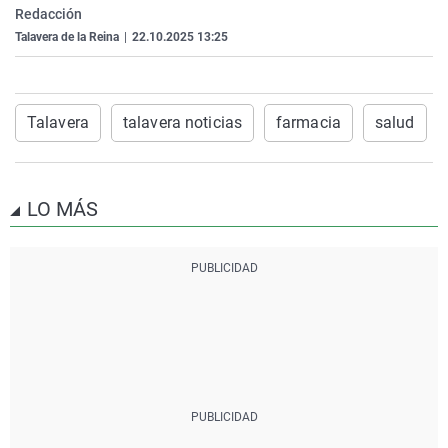
Redacción
La rosa de los vientos
Caso
Extremadura
Virales
Talavera de la Reina
|
22.10.2025 13:25
Gente viajera
Retornados
Galicia
Televisión
Como el perro y el gat
Equipo de investigaci
La Rioja
Elecciones
Operación Viuda Negr
Navarra
Talavera
talavera noticias
farmacia
salud
País Vasco
LO MÁS