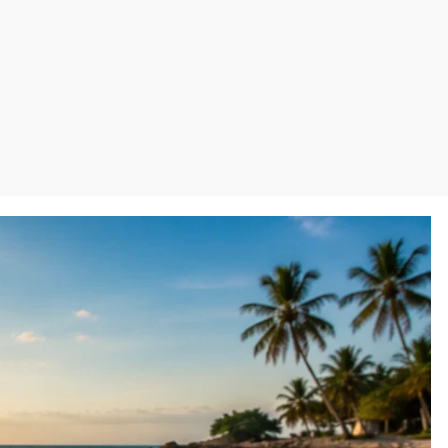
Virales
Televisión
Elecciones