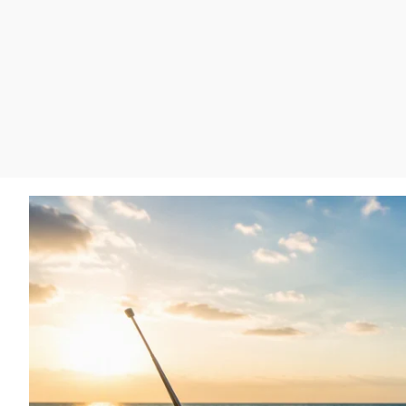
La rosa de los vientos
Caso
Extremadura
Gente viajera
Retornados
Galicia
Como el perro y el
Equipo de investigación
La Rioja
gato
Operación Viuda
Navarra
Negra
País Vasco