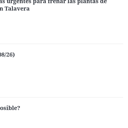
s urgentes para frenar las plantas de
n Talavera
08/26)
osible?