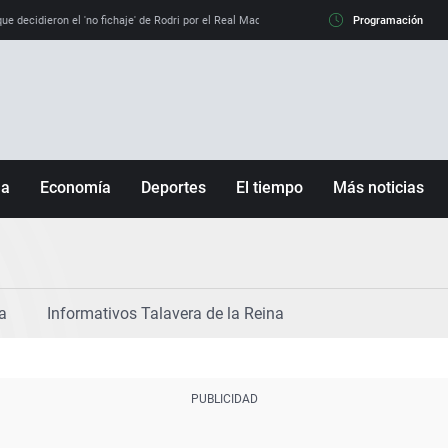
e decidieron el 'no fichaje' de Rodri por el Real Madrid y su 'sí' al Barça
Programación
La llamada de
ña
Economía
Deportes
El tiempo
Más noticias
Fútbol
Sociedad
Baloncesto
Mundo
Tenis
Salud
a
Informativos Talavera de la Reina
Motor
Cultura
Ciencia y Tecnología
adrid
Gastronomía
nciana
Medio ambiente