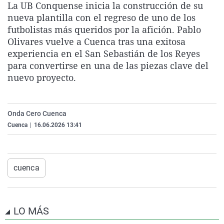
La UB Conquense inicia la construcción de su
La rosa de los vientos
Caso
Extremadura
Virales
nueva plantilla con el regreso de uno de los
Gente viajera
Retornados
Galicia
Televisión
futbolistas más queridos por la afición. Pablo
Olivares vuelve a Cuenca tras una exitosa
Como el perro y el gat
Equipo de investigaci
La Rioja
Elecciones
experiencia en el San Sebastián de los Reyes
Operación Viuda Negr
Navarra
para convertirse en una de las piezas clave del
nuevo proyecto.
País Vasco
Onda Cero Cuenca
Cuenca
|
16.06.2026 13:41
cuenca
LO MÁS