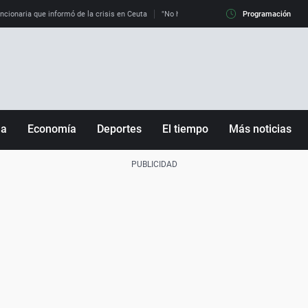
uncionaria que informó de la crisis en Ceuta
"No hay mafias, que no nos engañen": exper
Programación
ña
Economía
Deportes
El tiempo
Más noticias
Fútbol
Sociedad
Baloncesto
Mundo
Tenis
Salud
Motor
Cultura
Ciencia y Tecnología
adrid
Gastronomía
nciana
Medio ambiente