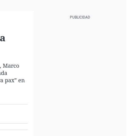
ca
”, Marco
ada
ra pax” en