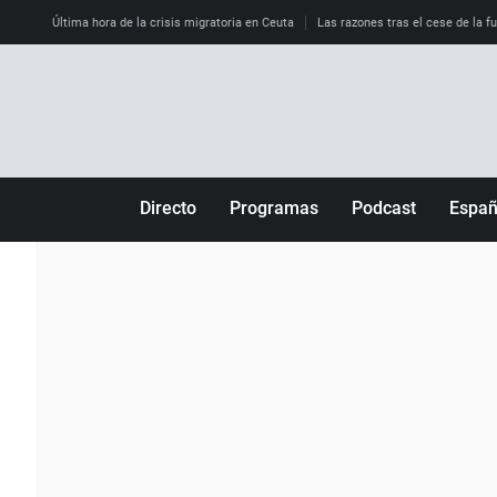
Última hora de la crisis migratoria en Ceuta
Las razones tras el cese de la f
Directo
Programas
Podcast
Espa
Más de uno
Los Perseguidos
Andalucía
Por fin
Malas decisiones
Aragón
Julia en la onda
Expedientes del más allá
Baleares
La brújula
El viaje del Guernica
Cantabria
Radioestadio
Invisibles
Cataluña
Radioestadio noche
Prohibido morirse
Comunidad de M
El colegio invisible
Esto no ha pasado
Comunitat Vale