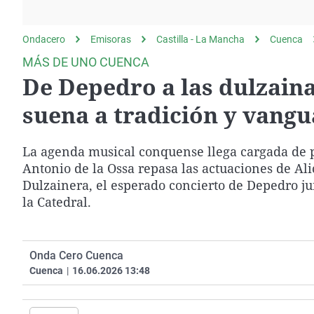
La rosa de los vientos
Caso
Extremadura
Gente viajera
Retornados
Galicia
Ondacero
Emisoras
Castilla - La Mancha
Cuenca
Como el perro y el
Equipo de investigación
La Rioja
MÁS DE UNO CUENCA
gato
De Depedro a las dulzain
Operación Viuda
Navarra
Negra
País Vasco
suena a tradición y vangu
La agenda musical conquense llega cargada de p
Antonio de la Ossa repasa las actuaciones de Ali
Dulzainera, el esperado concierto de Depedro ju
la Catedral.
Onda Cero Cuenca
Cuenca
|
16.06.2026 13:48