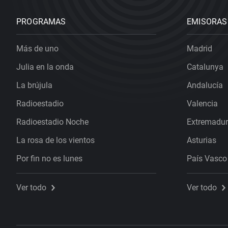
PROGRAMAS
EMISORAS
Más de uno
Madrid
Julia en la onda
Catalunya
La brújula
Andalucía
Radioestadio
Valencia
Radioestadio Noche
Extremadu
La rosa de los vientos
Asturias
Por fin no es lunes
País Vasco
Ver todo
Ver todo