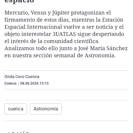
La rosa de los vientos
Caso
Extremadura
Virales
Mercurio, Venus y Júpiter protagonizan el
Gente viajera
Retornados
Galicia
Televisión
firmamento de estos días, mientras la Estación
Como el perro y el gat
Equipo de investigaci
La Rioja
Elecciones
Espacial Internacional vuelve a ser noticia y el
objeto interestelar 3I/ATLAS sigue despertando
Operación Viuda Negr
Navarra
el interés de la comunidad científica.
País Vasco
Analizamos todo ello junto a José María Sánchez
en nuestra sección semanal de Astronomía.
Onda Cero Cuenca
Cuenca
|
08.06.2026 13:15
cuenca
Astronomía