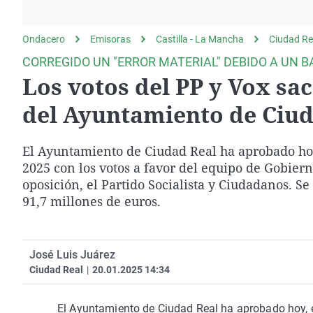
La rosa de los vientos
Caso
Extremadura
Gente viajera
Retornados
Galicia
Ondacero
Emisoras
Castilla - La Mancha
Ciudad Re
Como el perro y el
Equipo de investigación
La Rioja
CORREGIDO UN "ERROR MATERIAL" DEBIDO A UN BA
gato
Los votos del PP y Vox sa
Operación Viuda
Navarra
Negra
País Vasco
del Ayuntamiento de Ciud
El Ayuntamiento de Ciudad Real ha aprobado hoy
2025 con los votos a favor del equipo de Gobiern
oposición, el Partido Socialista y Ciudadanos. Se
91,7 millones de euros.
José Luis Juárez
Ciudad Real
|
20.01.2025 14:34
El Ayuntamiento de Ciudad Real ha aprobado hoy, e