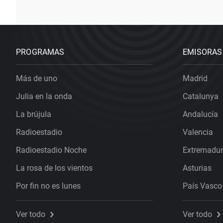
PROGRAMAS
EMISORAS
Más de uno
Madrid
Julia en la onda
Catalunya
La brújula
Andalucía
Radioestadio
Valencia
Radioestadio Noche
Extremadu
La rosa de los vientos
Asturias
Por fin no es lunes
País Vasco
Ver todo
Ver todo