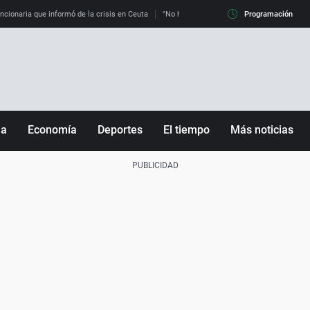
uncionaria que informó de la crisis en Ceuta
"No hay mafias, que no nos engañen": exper
Programación
ña
Economía
Deportes
El tiempo
Más noticias
Fútbol
Sociedad
Baloncesto
Mundo
Tenis
Salud
Motor
Cultura
Ciencia y Tecnología
adrid
Gastronomía
nciana
Medio ambiente