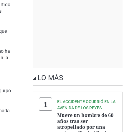
rtido
s.
 que
mo ha
n la
LO MÁS
s
equipo
EL ACCIDENTE OCURRIÓ EN LA
AVENIDA DE LOS REYES
 nada
CATÓLICOS
Muere un hombre de 60
años tras ser
atropellado por una