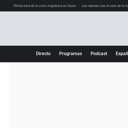
Última hora de la crisis migratoria en Ceuta
Las razones tras el cese de la f
Directo
Programas
Podcast
Espa
Más de uno
Los Perseguidos
Andalucía
Por fin
Malas decisiones
Aragón
Julia en la onda
Expedientes del más allá
Baleares
La brújula
El viaje del Guernica
Cantabria
Radioestadio
Invisibles
Cataluña
Radioestadio noche
Prohibido morirse
Comunidad de M
El colegio invisible
Esto no ha pasado
Comunitat Vale