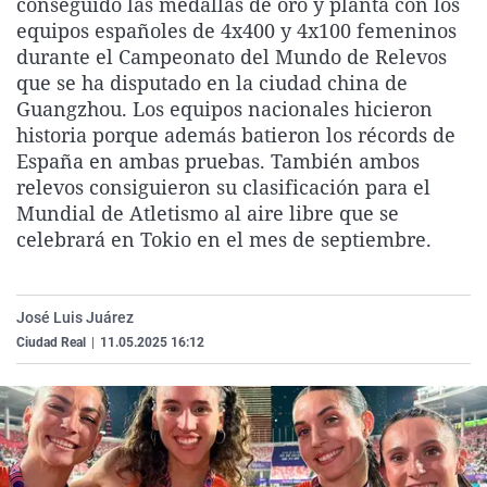
conseguido las medallas de oro y planta con los
La rosa de los vientos
Caso
Extremadura
Virales
equipos españoles de 4x400 y 4x100 femeninos
durante el Campeonato del Mundo de Relevos
Gente viajera
Retornados
Galicia
Televisión
que se ha disputado en la ciudad china de
Como el perro y el gat
Equipo de investigaci
La Rioja
Elecciones
Guangzhou. Los equipos nacionales hicieron
historia porque además batieron los récords de
Operación Viuda Negr
Navarra
España en ambas pruebas. También ambos
País Vasco
relevos consiguieron su clasificación para el
Mundial de Atletismo al aire libre que se
celebrará en Tokio en el mes de septiembre.
José Luis Juárez
Ciudad Real
|
11.05.2025 16:12