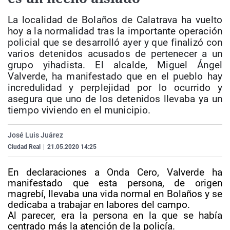
La rosa de los vientos
Caso
Extremadura
Virales
La localidad de Bolaños de Calatrava ha vuelto
Gente viajera
Retornados
Galicia
Televisión
hoy a la normalidad tras la importante operación
policial que se desarrolló ayer y que finalizó con
Como el perro y el gat
Equipo de investigaci
La Rioja
Elecciones
varios detenidos acusados de pertenecer a un
Operación Viuda Negr
Navarra
grupo yihadista. El alcalde, Miguel Ángel
Valverde, ha manifestado que en el pueblo hay
País Vasco
incredulidad y perplejidad por lo ocurrido y
asegura que uno de los detenidos llevaba ya un
tiempo viviendo en el municipio.
José Luis Juárez
Ciudad Real
|
21.05.2020 14:25
En declaraciones a Onda Cero, Valverde ha
manifestado que esta persona, de origen
magrebí, llevaba una vida normal en Bolaños y se
dedicaba a trabajar en labores del campo.
Al parecer, era la persona en la que se había
centrado más la atención de la policía.