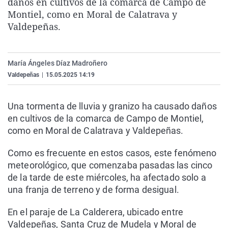
daños en cultivos de la comarca de Campo de
La rosa de los vientos
Caso
Extremadura
Virales
Montiel, como en Moral de Calatrava y
Valdepeñas.
Gente viajera
Retornados
Galicia
Televisión
Como el perro y el gat
Equipo de investigaci
La Rioja
Elecciones
Operación Viuda Negr
Navarra
María Ángeles Díaz Madroñero
Valdepeñas
|
15.05.2025 14:19
País Vasco
Una tormenta de lluvia y granizo ha causado daños
en cultivos de la comarca de Campo de Montiel,
como en Moral de Calatrava y Valdepeñas.
Como es frecuente en estos casos, este fenómeno
meteorológico, que comenzaba pasadas las cinco
de la tarde de este miércoles, ha afectado solo a
una franja de terreno y de forma desigual.
En el paraje de La Calderera, ubicado entre
Valdepeñas, Santa Cruz de Mudela y Moral de