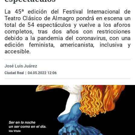
La rosa de los vientos
Caso
Extremadura
Virales
La 45ª edición del Festival Internacional de
Gente viajera
Retornados
Galicia
Televisión
Teatro Clásico de Almagro pondrá en escena un
total de 54 espectáculos y vuelve a los aforos
Como el perro y el gat
Equipo de investigaci
La Rioja
Elecciones
completos, tras dos años con restricciones
Operación Viuda Negr
Navarra
debido a la pandemia del coronavirus, con una
edición feminista, americanista, inclusiva y
País Vasco
accesible.
José Luis Juárez
Ciudad Real
|
04.05.2022 12:06