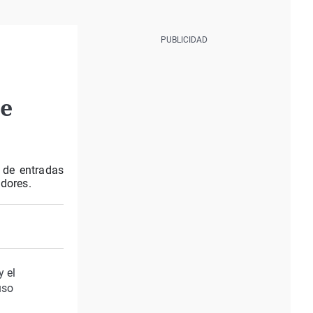
de
 de entradas
adores.
y el
uso