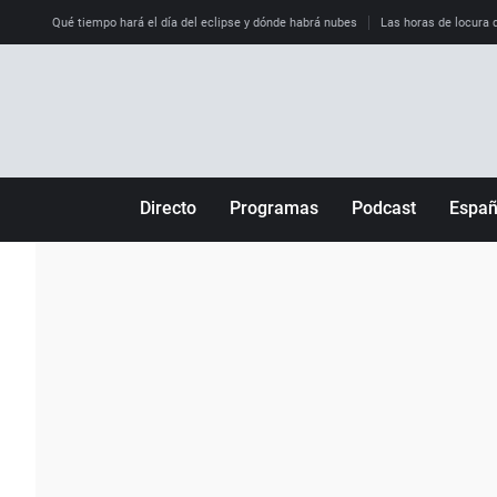
Qué tiempo hará el día del eclipse y dónde habrá nubes
Las horas de locura qu
Directo
Programas
Podcast
Espa
Más de uno
Los Perseguidos
Andalucía
Por fin
Malas decisiones
Aragón
Julia en la onda
Expedientes del más allá
Baleares
La brújula
El viaje del Guernica
Cantabria
Radioestadio
Invisibles
Cataluña
Radioestadio noche
Prohibido morirse
Comunidad de M
El colegio invisible
Esto no ha pasado
Comunitat Vale