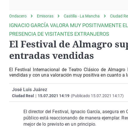
La rosa de los vientos
Caso
Extremadura
Gente viajera
Retornados
Galicia
Ondacero
Emisoras
Castilla - La Mancha
Ciudad Re
Como el perro y el
Equipo de investigación
La Rioja
IGNACIO GARCÍA VALORA MUY POSITIVAMENTE E
gato
Operación Viuda
Navarra
PRESENCIA DE VISITANTES EXTRANJEROS
Negra
El Festival de Almagro su
País Vasco
entradas vendidas
El Festival Internacional de Teatro Clásico de Almagr
vendidas y con una valoración muy positiva en cuanto a la
José Luis Juárez
Ciudad Real
|
15.07.2021 14:19
(Publicado 15.07.2021 14:17)
El director del Festival, Ignacio García, asegura e
público está reaccionando de manera ejemplar. Re
mejor de lo previsto en un principio.