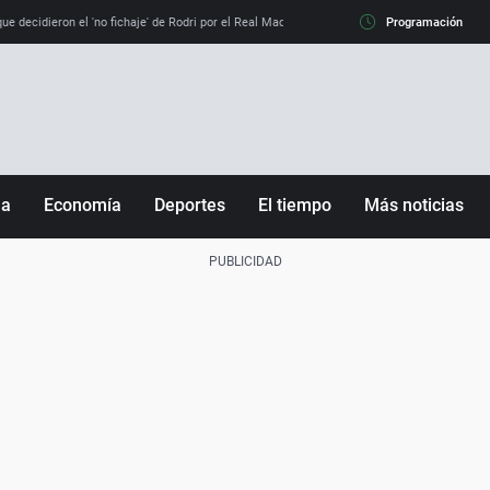
e decidieron el 'no fichaje' de Rodri por el Real Madrid y su 'sí' al Barça
Programación
La llamada de
ña
Economía
Deportes
El tiempo
Más noticias
Fútbol
Sociedad
Baloncesto
Mundo
Tenis
Salud
Motor
Cultura
Ciencia y Tecnología
adrid
Gastronomía
nciana
Medio ambiente