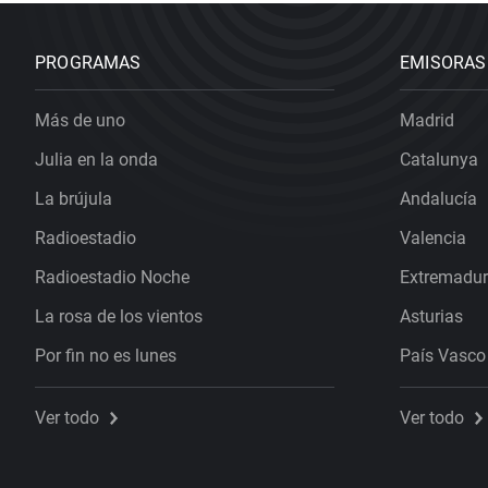
PROGRAMAS
EMISORAS
Más de uno
Madrid
Julia en la onda
Catalunya
La brújula
Andalucía
Radioestadio
Valencia
Radioestadio Noche
Extremadu
La rosa de los vientos
Asturias
Por fin no es lunes
País Vasco
Ver todo
Ver todo