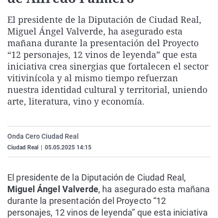
La rosa de los vientos
Caso
Extremadura
Virales
El presidente de la Diputación de Ciudad Real,
Gente viajera
Retornados
Galicia
Televisión
Miguel Ángel Valverde, ha asegurado esta
mañana durante la presentación del Proyecto
Como el perro y el gat
Equipo de investigaci
La Rioja
Elecciones
“12 personajes, 12 vinos de leyenda” que esta
Operación Viuda Negr
Navarra
iniciativa crea sinergias que fortalecen el sector
País Vasco
vitivinícola y al mismo tiempo refuerzan
nuestra identidad cultural y territorial, uniendo
arte, literatura, vino y economía.
Onda Cero Ciudad Real
Ciudad Real
|
05.05.2025 14:15
El presidente de la Diputación de Ciudad Real,
Miguel Ángel Valverde
, ha asegurado esta mañana
durante la presentación del Proyecto “12
personajes, 12 vinos de leyenda” que esta iniciativa