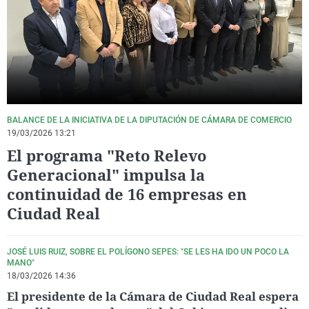
La rosa de los vientos
Caso
Extremadura
Virales
Gente viajera
Retornados
Galicia
Televisión
Como el perro y el gat
Equipo de investigaci
La Rioja
Elecciones
Operación Viuda Negr
Navarra
País Vasco
BALANCE DE LA INICIATIVA DE LA DIPUTACIÓN DE CÁMARA DE COMERCIO
19/03/2026 13:21
El programa "Reto Relevo
Generacional" impulsa la
continuidad de 16 empresas en
Ciudad Real
JOSÉ LUIS RUIZ, SOBRE EL POLÍGONO SEPES: "SE LES HA IDO UN POCO LA
MANO"
18/03/2026 14:36
El presidente de la Cámara de Ciudad Real espera