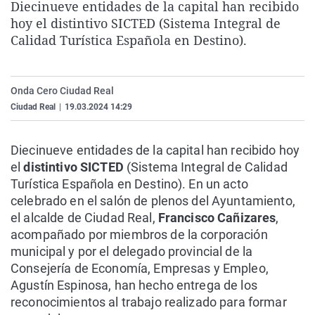
Diecinueve entidades de la capital han recibido
La rosa de los vientos
Caso
Extremadura
Virales
hoy el distintivo SICTED (Sistema Integral de
Gente viajera
Retornados
Galicia
Televisión
Calidad Turística Española en Destino).
Como el perro y el gat
Equipo de investigaci
La Rioja
Elecciones
Operación Viuda Negr
Navarra
Onda Cero Ciudad Real
Ciudad Real
|
19.03.2024 14:29
País Vasco
Diecinueve entidades de la capital han recibido hoy
el
distintivo SICTED
(Sistema Integral de Calidad
Turística Española en Destino). En un acto
celebrado en el salón de plenos del Ayuntamiento,
el alcalde de Ciudad Real,
Francisco Cañizares
,
acompañado por miembros de la corporación
municipal y por el delegado provincial de la
Consejería de Economía, Empresas y Empleo,
Agustín Espinosa, han hecho entrega de los
reconocimientos al trabajo realizado para formar