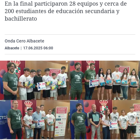
En la final participaron 28 equipos y cerca de
La rosa de los vientos
Caso
Extremadura
Virales
200 estudiantes de educación secundaria y
Gente viajera
Retornados
Galicia
Televisión
bachillerato
Como el perro y el gat
Equipo de investigaci
La Rioja
Elecciones
Operación Viuda Negr
Navarra
Onda Cero Albacete
Albacete
|
17.06.2025 06:00
País Vasco