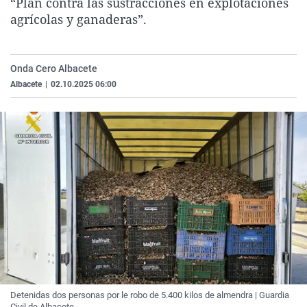
“Plan contra las sustracciones en explotaciones
La rosa de los vientos
Caso
Extremadura
Virales
agrícolas y ganaderas”.
Gente viajera
Retornados
Galicia
Televisión
Como el perro y el gat
Equipo de investigaci
La Rioja
Elecciones
Onda Cero Albacete
Operación Viuda Negr
Navarra
Albacete
|
02.10.2025 06:00
País Vasco
Detenidas dos personas por le robo de 5.400 kilos de almendra | Guardia
Civil de Albacete