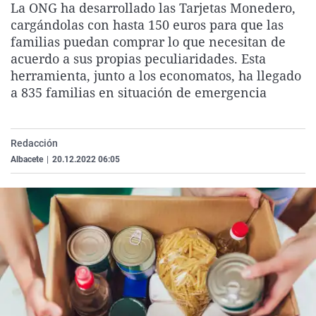
La ONG ha desarrollado las Tarjetas Monedero,
La rosa de los vientos
Caso
Extremadura
Virales
cargándolas con hasta 150 euros para que las
Gente viajera
Retornados
Galicia
Televisión
familias puedan comprar lo que necesitan de
acuerdo a sus propias peculiaridades. Esta
Como el perro y el gat
Equipo de investigaci
La Rioja
Elecciones
herramienta, junto a los economatos, ha llegado
Operación Viuda Negr
Navarra
a 835 familias en situación de emergencia
País Vasco
Redacción
Albacete
|
20.12.2022 06:05