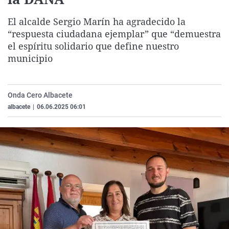
La rosa de los vientos
Caso
Extremadura
Virales
El alcalde Sergio Marín ha agradecido la
Gente viajera
Retornados
Galicia
Televisión
“respuesta ciudadana ejemplar” que “demuestra
Como el perro y el gat
Equipo de investigaci
La Rioja
Elecciones
el espíritu solidario que define nuestro
municipio
Operación Viuda Negr
Navarra
País Vasco
Onda Cero Albacete
albacete
|
06.06.2025 06:01