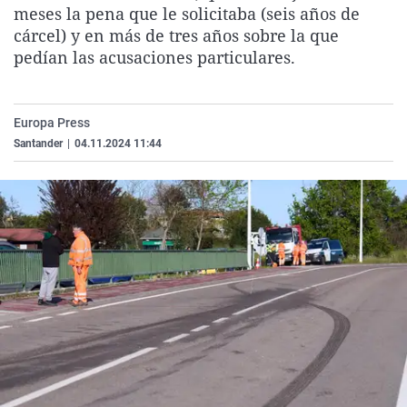
meses la pena que le solicitaba (seis años de
La rosa de los vientos
Caso
Extremadura
Virales
cárcel) y en más de tres años sobre la que
Gente viajera
Retornados
Galicia
Televisión
pedían las acusaciones particulares.
Como el perro y el gat
Equipo de investigaci
La Rioja
Elecciones
Operación Viuda Negr
Navarra
Europa Press
País Vasco
Santander
|
04.11.2024 11:44