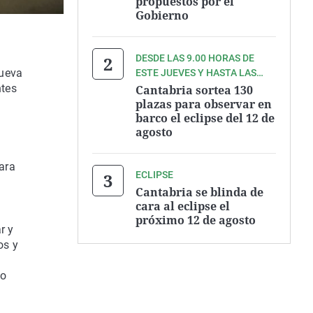
propuestos por el
Gobierno
DESDE LAS 9.00 HORAS DE
nueva
ESTE JUEVES Y HASTA LAS
9.00 HORAS DEL VIERNES
ntes
Cantabria sortea 130
plazas para observar en
barco el eclipse del 12 de
agosto
ara
ECLIPSE
Cantabria se blinda de
cara al eclipse el
próximo 12 de agosto
r y
os y
go