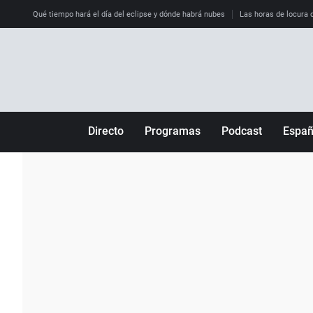
Qué tiempo hará el día del eclipse y dónde habrá nubes
Las horas de locura qu
Directo
Programas
Podcast
Espa
Más de uno
Los Perseguidos
Andalucía
Por fin
Malas decisiones
Aragón
Julia en la onda
Expedientes del más allá
Baleares
La brújula
El viaje del Guernica
Cantabria
Radioestadio
Invisibles
Cataluña
Radioestadio noche
Prohibido morirse
Comunidad de M
El colegio invisible
Esto no ha pasado
Comunitat Vale