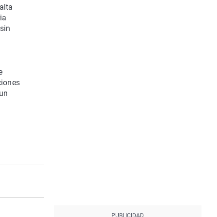
alta
ia
sin
e
ciones
 un