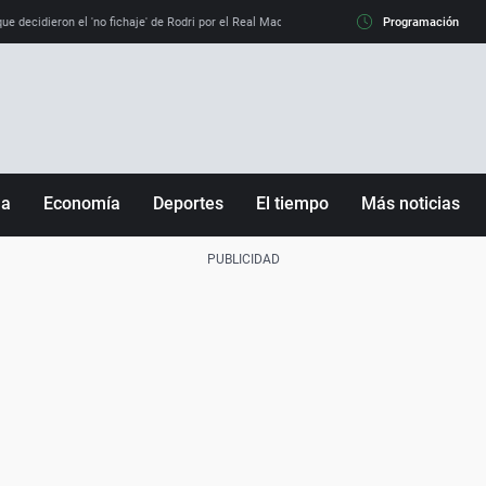
e decidieron el 'no fichaje' de Rodri por el Real Madrid y su 'sí' al Barça
Programación
La llamada de
ña
Economía
Deportes
El tiempo
Más noticias
Fútbol
Sociedad
Baloncesto
Mundo
Tenis
Salud
Motor
Cultura
Ciencia y Tecnología
adrid
Gastronomía
nciana
Medio ambiente