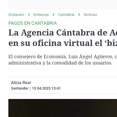
La rosa de los vientos
Caso
Extremadura
Gente viajera
Retornados
Galicia
Ondacero
Emisoras
Cantabria
Noticias
Como el perro y el
Equipo de investigación
La Rioja
PAGOS EN CANTABRIA
gato
La Agencia Cántabra de A
Operación Viuda
Navarra
Negra
País Vasco
en su oficina virtual el 
El consejero de Economía, Luis Ángel Agüeros, 
administrativa y la comodidad de los usuarios.
Alicia Real
Santander
|
15.04.2025 13:41