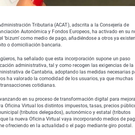
ministración Tributaria (ACAT), adscrita a la Consejería de
anciación Autonómica y Fondos Europeos, ha activado en su 
a el ‘bizum’ como medio de pago, añadiéndose a otros ya existe
bito o domiciliación bancaria.
 Agüeros, ha señalado que esta incorporación supone un paso
icación administrativa, tal y como recogen las exigencias de la
inistrativa de Cantabria, adoptando las medidas necesarias p
eros ha valorado la comodidad de los usuarios, ya que muchas
 transacciones cotidianas.
vanzando en su proceso de transformación digital para mejora
a Oficina Virtual los distintos impuestos, tasas, precios públic
unicipal (tributos delegados), autonómico y estatal (tributos
 que la nueva Oficina Virtual vaya incorporando medios de pa
ne ofreciendo en la actualidad o el pago mediante giro postal.