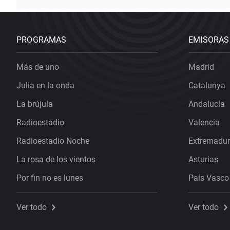
PROGRAMAS
EMISORAS
Más de uno
Madrid
Julia en la onda
Catalunya
La brújula
Andalucía
Radioestadio
Valencia
Radioestadio Noche
Extremadu
La rosa de los vientos
Asturias
Por fin no es lunes
País Vasco
Ver todo
Ver todo