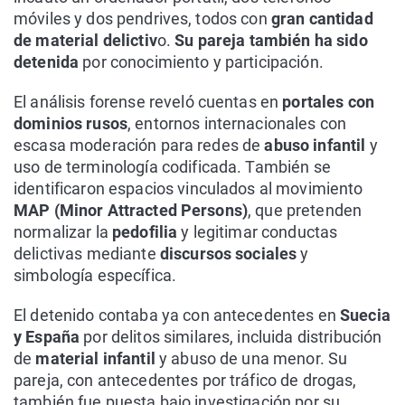
móviles y dos pendrives, todos con
gran cantidad
de material delictiv
o.
Su pareja también ha sido
detenida
por conocimiento y participación.
El análisis forense reveló cuentas en
portales con
dominios rusos
, entornos internacionales con
escasa moderación para redes de
abuso infantil
y
uso de terminología codificada. También se
identificaron espacios vinculados al movimiento
MAP (Minor Attracted Persons)
, que pretenden
normalizar la
pedofilia
y legitimar conductas
delictivas mediante
discursos sociales
y
simbología específica.
El detenido contaba ya con antecedentes en
Suecia
y España
por delitos similares, incluida distribución
de
material infantil
y abuso de una menor. Su
pareja, con antecedentes por tráfico de drogas,
también fue puesta bajo investigación por su