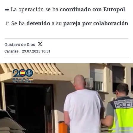
La rosa de los vientos
Caso
Extremadura
Virales
➡️ La operación se ha
coordinado con Europol
Gente viajera
Retornados
Galicia
Televisión
🚩 Se ha
detenido
a su
pareja por colaboración
Como el perro y el gat
Equipo de investigaci
La Rioja
Elecciones
Operación Viuda Negr
Navarra
Gustavo de Dios
País Vasco
Canarias
|
29.07.2025 10:51