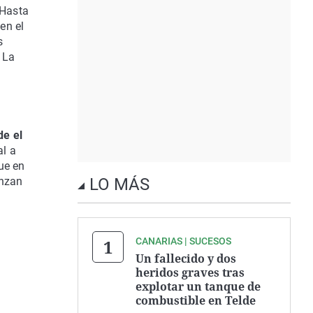
 Hasta
 en el
s
 La
8
de el
al a
ue en
enzan
LO MÁS
CANARIAS | SUCESOS
Un fallecido y dos
heridos graves tras
explotar un tanque de
combustible en Telde