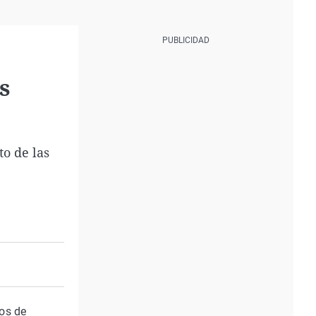
s
o de las
gos de