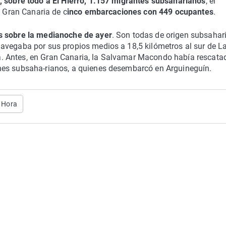
o, sobre todo a El Hierro, 1.157 migrantes subsaharianos
, el
e Gran Canaria de c
inco embarcaciones con 449 ocupantes
.
s sobre la medianoche de ayer
. Son todas de origen subsahar
avegaba por sus propios medios a 18,5 kilómetros al sur de L
. Antes, en Gran Canaria, la Salvamar Macondo había rescata
nes subsaha-rianos, a quienes desembarcó en Arguineguín.
a Hora