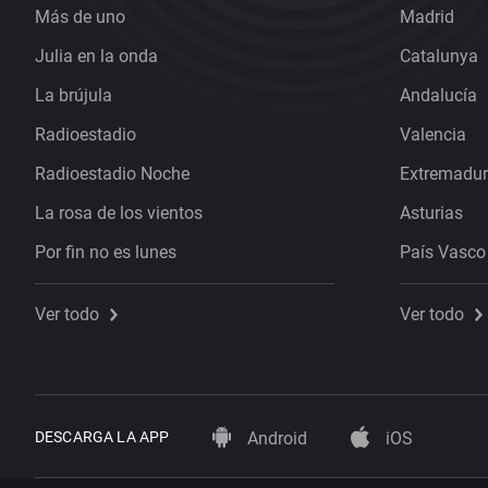
Más de uno
Madrid
Julia en la onda
Catalunya
La brújula
Andalucía
Radioestadio
Valencia
Radioestadio Noche
Extremadu
La rosa de los vientos
Asturias
Por fin no es lunes
País Vasco
Ver todo
Ver todo
DESCARGA LA APP
Android
iOS