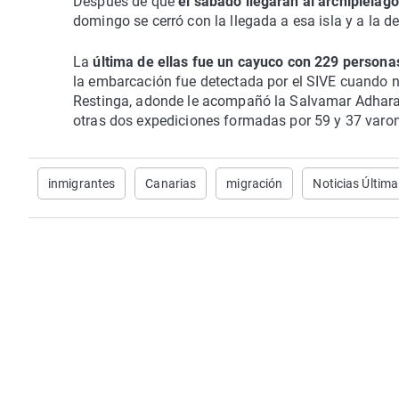
Después de que
el sábado llegaran al archipiélag
domingo se cerró con la llegada a esa isla y a la d
La
última de ellas fue un cayuco con 229 persona
la embarcación fue detectada por el SIVE cuando n
Restinga, adonde le acompañó la Salvamar Adhara
otras dos expediciones formadas por 59 y 37 varo
inmigrantes
Canarias
migración
Noticias Últim