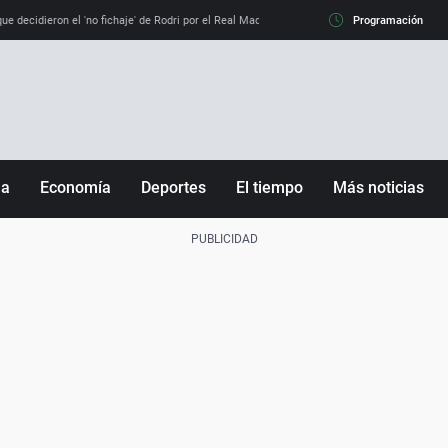
e decidieron el 'no fichaje' de Rodri por el Real Madrid y su 'sí' al Barça
Programación
La llamada de
ña
Economía
Deportes
El tiempo
Más noticias
Fútbol
Sociedad
Baloncesto
Mundo
Tenis
Salud
Motor
Cultura
Ciencia y Tecnología
adrid
Gastronomía
nciana
Medio ambiente