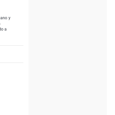
iano y
a
do a