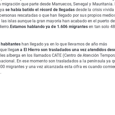
la migración que parte desde Marruecos, Senegal y Mauritania.
 ya
se había batido el récord de llegadas
desde la crisis vivida
personas rescatadas o que han llegado por sus propios medio
e las islas aunque la gran mayoría han acabado en el puerto de
ierro.
Estamos hablando ya de 1.606 migrantes
en tan solo 4
 habitantes
han llegado ya en lo que llevamos de año más
que llega
n a El Hierro son trasladados una vez atendidos des
les alberga en los llamados CATE (Centro de Atención Tempor
ía nacional. En ese momento son trasladados a la península ya q
000 migrantes y una vez alcanzada esta cifra es cuando comi
.