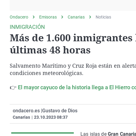
La rosa de los vientos
Caso
Extremadura
Gente viajera
Retornados
Galicia
Ondacero
Emisoras
Canarias
Noticias
Como el perro y el
Equipo de investigación
La Rioja
INMIGRACIÓN
gato
Más de 1.600 inmigrantes 
Operación Viuda
Navarra
Negra
País Vasco
últimas 48 horas
Salvamento Marítimo y Cruz Roja están en alert
condiciones meteorológicas.
👉
El mayor cayuco de la historia llega a El Hierro 
ondacero.es |
Gustavo de Dios
Canarias
|
23.10.2023 08:37
Las islas de
Gran Canaria,