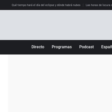
Qué tiempo hará el día del eclipse y dónde habrá nubes
Las horas de locura qu
Directo
Programas
Podcast
Espa
Más de uno
Los Perseguidos
Andalucía
Por fin
Malas decisiones
Aragón
Julia en la onda
Expedientes del más allá
Baleares
La brújula
El viaje del Guernica
Cantabria
Radioestadio
Invisibles
Cataluña
Radioestadio noche
Prohibido morirse
Comunidad de M
El colegio invisible
Esto no ha pasado
Comunitat Vale