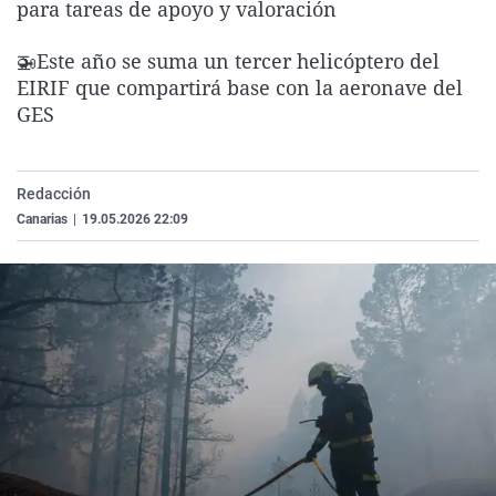
para tareas de apoyo y valoración
La rosa de los vientos
Caso
Extremadura
Virales
Gente viajera
Retornados
Galicia
Televisión
🚁Este año se suma un tercer helicóptero del
EIRIF que compartirá base con la aeronave del
Como el perro y el gat
Equipo de investigaci
La Rioja
Elecciones
GES
Operación Viuda Negr
Navarra
País Vasco
Redacción
Canarias
|
19.05.2026 22:09