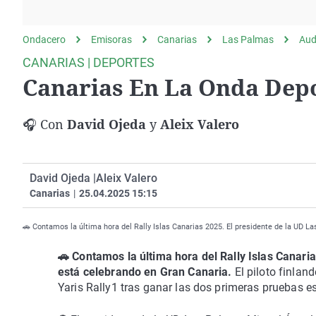
La rosa de los vientos
Caso
Extremadura
Gente viajera
Retornados
Galicia
Ondacero
Emisoras
Canarias
Las Palmas
Aud
Como el perro y el
Equipo de investigación
La Rioja
CANARIAS | DEPORTES
gato
Canarias En La Onda Depo
Operación Viuda
Navarra
Negra
País Vasco
🎧 Con
David Ojeda
y
Aleix Valero
David Ojeda |
Aleix Valero
Canarias
|
25.04.2025 15:15
🚗 Contamos la última hora del Rally Islas Canarias 2025. El presidente de la UD 
🚗 Contamos la última hora del Rally Islas Cana
está celebrando en Gran Canaria.
El piloto finlan
Yaris Rally1 tras ganar las dos primeras pruebas e