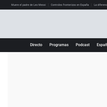
Muere el padre de Leo Messi
Controles fronterizos en España
La diferenc
Directo
Programas
Podcast
Espa
Más de uno
Los Perseguidos
Andalucía
Por fin
Malas decisiones
Aragón
Julia en la onda
Expedientes del más allá
Baleares
La brújula
El viaje del Guernica
Cantabria
Radioestadio
Invisibles
Cataluña
Radioestadio noche
Prohibido morirse
Comunidad de M
El colegio invisible
Esto no ha pasado
Comunitat Vale