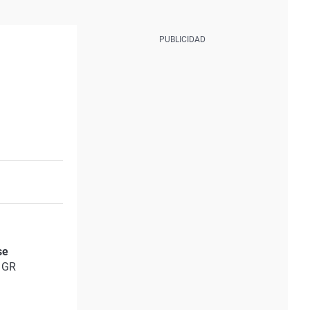
se
a GR