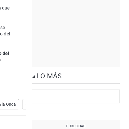
n que
 se
o del
o del
a
LO MÁS
n la Onda
deportes
Deportes Canarias
Miguel Ángel Ramí