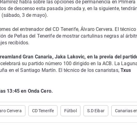
 Ramírez habla sobre las opciones de permanencia en Primera
stos de descenso esta pasada jornada y, en la siguiente, tendrá
a (sábado, 3 de mayo).
nes del entrenador del CD Tenerife, Álvaro Cervera. El técnico
ión de Peñas del Tenerife de mostrar cartulinas negras al árbitr
jes recibidos.
eamland Gran Canaria, Jaka Lakovic, en la previa del partid
celebrará su partido número 100 dirigido en la ACB. La Lagun
ña en el Santiago Martín. El técnico de los canaristas,
Txus
 las 13:45 en Onda Cero.
aro Cervera
CD Tenerife
Fútbol
S.D Eibar
Canarias e