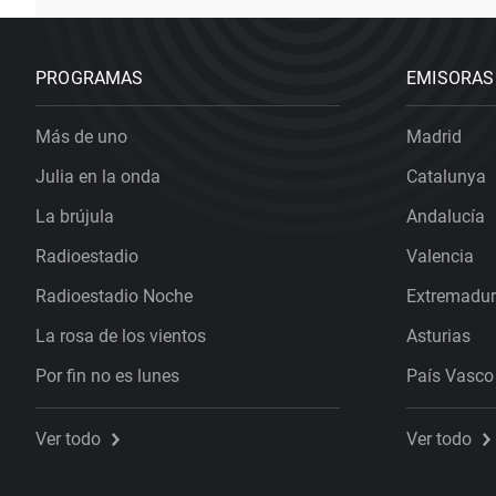
PROGRAMAS
EMISORAS
Más de uno
Madrid
Julia en la onda
Catalunya
La brújula
Andalucía
Radioestadio
Valencia
Radioestadio Noche
Extremadu
La rosa de los vientos
Asturias
Por fin no es lunes
País Vasco
Ver todo
Ver todo