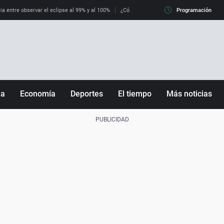
ia entre observar el eclipse al 99% y al 100%
¿Cómo es llegar a Italia con controles fro
Programación
ña
Economía
Deportes
El tiempo
Más noticias
Fútbol
Sociedad
Baloncesto
Mundo
Tenis
Salud
Motor
Cultura
Ciencia y Tecnología
adrid
Gastronomía
nciana
Medio ambiente