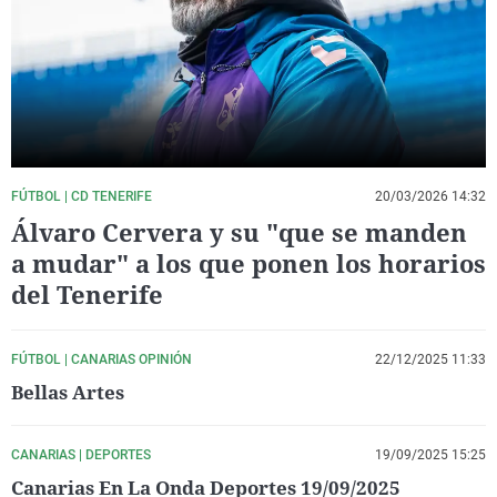
La rosa de los vientos
Caso
Extremadura
Virales
Gente viajera
Retornados
Galicia
Televisión
Como el perro y el gat
Equipo de investigaci
La Rioja
Elecciones
Operación Viuda Negr
Navarra
País Vasco
FÚTBOL | CD TENERIFE
20/03/2026 14:32
Álvaro Cervera y su "que se manden
a mudar" a los que ponen los horarios
del Tenerife
FÚTBOL | CANARIAS OPINIÓN
22/12/2025 11:33
Bellas Artes
CANARIAS | DEPORTES
19/09/2025 15:25
Canarias En La Onda Deportes 19/09/2025