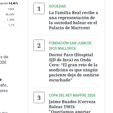
ipación
54,45%
518
SOCIEDAD
100%
296
La Familia Real recibe a
45,54%
213
una representación de
1,44%
la sociedad balear en el
1,1%
Palacio de Marivent
FUNDACIÓN SAN JUAN DE
DIOS MALLORCA
Doctor Paco (Hospital
os de
SJD de Inca) en Onda
.000
Cero: “El gran reto de la
medicina es que ningún
paciente deje de sentirse
de
escuchado”
 año,
iores
COPA DEL REY MAPFRE 2026
Jaime Buades (Cerveza
Balear 1983):
"Queríamos aportar