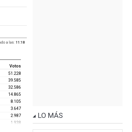
ado a las:
11:18
Votos
51.228
39.585
32.586
14.865
8.105
3.647
LO MÁS
2.987
1.938
901