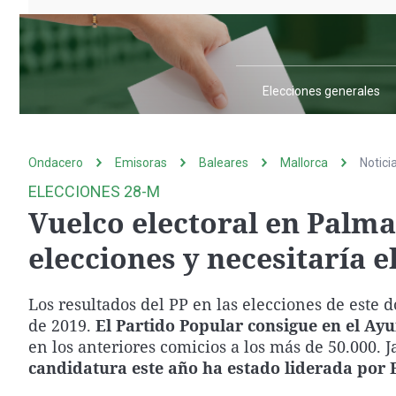
La rosa de los vientos
Caso
Extremadura
Gente viajera
Retornados
Galicia
Como el perro y el
Equipo de investigación
La Rioja
gato
Elecciones generales
Operación Viuda
Navarra
Negra
País Vasco
Ondacero
Emisoras
Baleares
Mallorca
Notici
ELECCIONES 28-M
Vuelco electoral en Palma
elecciones y necesitaría 
Los resultados del PP en las elecciones de este
de 2019.
El Partido Popular consigue en el Ay
en los anteriores comicios a los más de 50.000.
candidatura este año ha estado liderada por F