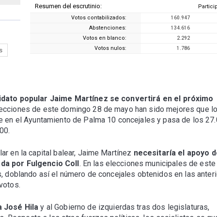
Resumen del escrutinio:
Partic
CPERB
0
0,32
Votos contabilizados:
160.947
PLIE
0
0,18
Abstenciones:
134.616
RESET
0
0,13
Votos en blanco:
2.292
Votos nulos:
1.786
s
idato popular Jaime Martínez se convertirá en el próximo
elecciones de este domingo 28 de mayo han sido mejores que l
ue en el Ayuntamiento de Palma 10 concejales y pasa de los 27
00.
ar en la capital balear, Jaime Martínez
necesitaría el apoyo 
da por Fulgencio Coll
. En las elecciones municipales de este
s, doblando así el número de concejales obtenidos en las anter
votos.
a José Hila
y al Gobierno de izquierdas tras dos legislaturas,