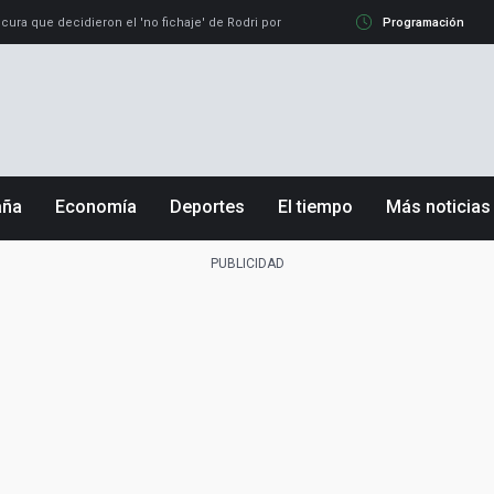
cura que decidieron el 'no fichaje' de Rodri por el Real Madrid y su 'sí' al Barça
Programación
L
aña
Economía
Deportes
El tiempo
Más noticias
Fútbol
Sociedad
Baloncesto
Mundo
Tenis
Salud
Motor
Cultura
Ciencia y Tecnología
 Madrid
Gastronomía
enciana
Medio ambiente