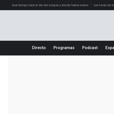
Qué tiempo hará el día del eclipse y dónde habrá nubes
Las horas de lo
Directo
Programas
Podcast
Esp
Más de uno
Los Perseguidos
Andalucía
Por fin
Malas decisiones
Aragón
Julia en la onda
Expedientes del más allá
Baleares
La brújula
El viaje del Guernica
Cantabria
Radioestadio
Invisibles
Cataluña
Radioestadio noche
Prohibido morirse
Comunidad de
El colegio invisible
Esto no ha pasado
Comunitat Val