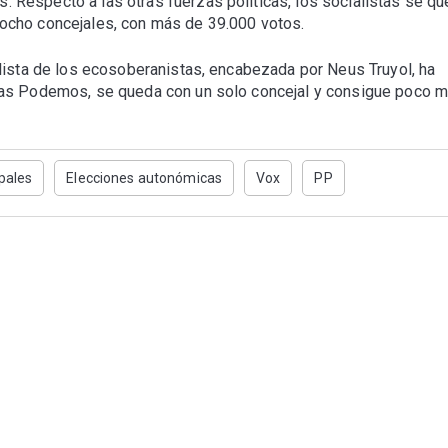
Respecto a las otras fuerzas políticas, los socialistas se q
ocho concejales, con más de 39.000 votos.
lista de los ecosoberanistas, encabezada por Neus Truyol, ha
das Podemos, se queda con un solo concejal y consigue poco 
pales
Elecciones autonómicas
Vox
PP