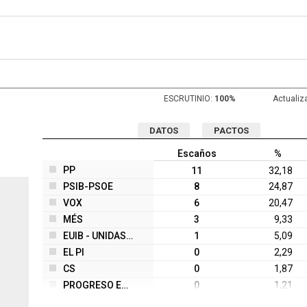
ESCRUTINIO:
100%
Actualiz
DATOS
PACTOS
Escaños
%
PP
11
32,18
PSIB-PSOE
8
24,87
VOX
6
20,47
MÉS
3
9,33
EUIB - UNIDAS PODEMOS
1
5,09
EL PI
0
2,29
CS
0
1,87
PROGRESO EN VERDE PACMA
0
1,21
CUP - CXP - AMUNT
0
0,56