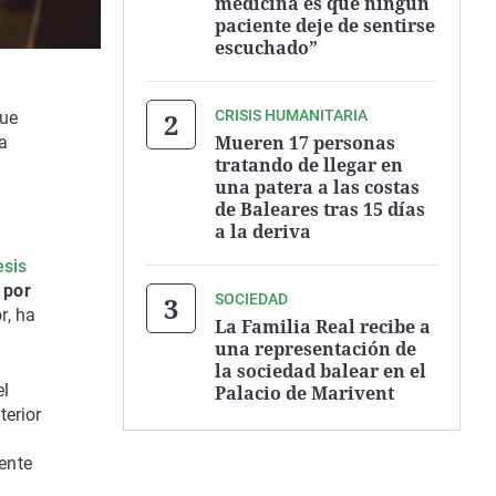
medicina es que ningún
paciente deje de sentirse
escuchado”
CRISIS HUMANITARIA
que
Mueren 17 personas
ha
tratando de llegar en
una patera a las costas
a
de Baleares tras 15 días
a la deriva
esis
 por
SOCIEDAD
r, ha
La Familia Real recibe a
una representación de
la sociedad balear en el
el
Palacio de Marivent
terior
ente