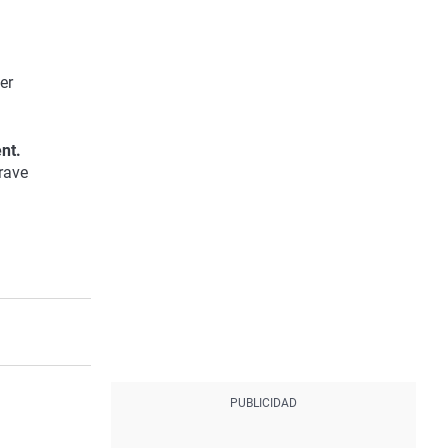
er
nt.
rave