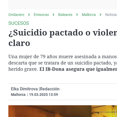
La rosa de los vientos
Caso
Extremadura
Gente viajera
Retornados
Galicia
Ondacero
Emisoras
Baleares
Mallorca
Noticia
Como el perro y el
Equipo de investigación
La Rioja
SUCESOS
gato
¿Suicidio pactado o viole
Operación Viuda
Navarra
Negra
País Vasco
claro
Una mujer de 79 años muere asesinada a manos 
descarta que se tratara de un suicidio pactado, 
herido grave.
El IB-Dona asegura que igualment
Elka Dimitrova |
Redacción
Mallorca
|
19.03.2025 13:59