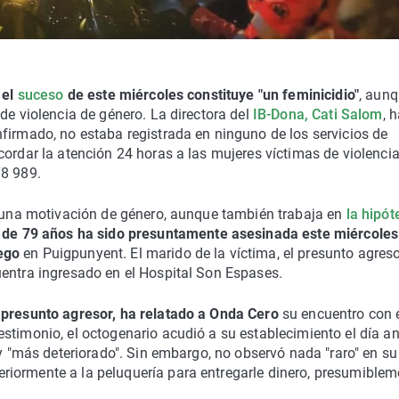
e
el
suceso
de este miércoles constituye "un feminicidio"
, aun
de violencia de género. La directora del
IB-Dona, Cati Salom
, 
firmado, no estaba registrada en ninguno de los servicios de
cordar la atención 24 horas a las mujeres víctimas de violenci
78 989.
er una motivación de género, aunque también trabaja en
la hipót
 de 79 años ha sido presuntamente asesinada este miércoles
ego
en Puigpunyent. El marido de la víctima, el presunto agreso
uentra ingresado en el Hospital Son Espases.
 presunto agresor, ha relatado a Onda Cero
su encuentro con 
stimonio, el octogenario acudió a su establecimiento el día an
 y "más deteriorado". Sin embargo, no observó nada "raro" en su
iormente a la peluquería para entregarle dinero, presumiblem