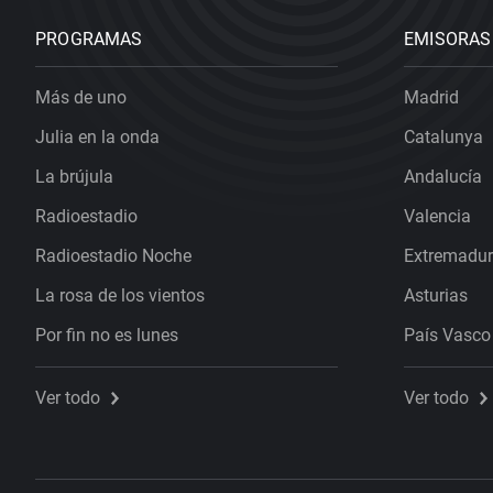
PROGRAMAS
EMISORAS
Más de uno
Madrid
Julia en la onda
Catalunya
La brújula
Andalucía
Radioestadio
Valencia
Radioestadio Noche
Extremadu
La rosa de los vientos
Asturias
Por fin no es lunes
País Vasco
Ver todo
Ver todo