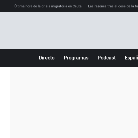
Última hora de la crisis migratoria en Ceuta
Las razones tras el cese de la f
Directo
Programas
Podcast
Espa
Más de uno
Los Perseguidos
Andalucía
Por fin
Malas decisiones
Aragón
Julia en la onda
Expedientes del más allá
Baleares
La brújula
El viaje del Guernica
Cantabria
Radioestadio
Invisibles
Cataluña
Radioestadio noche
Prohibido morirse
Comunidad de M
El colegio invisible
Esto no ha pasado
Comunitat Vale