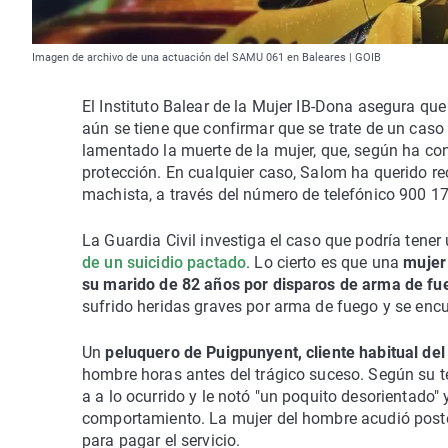
Imagen de archivo de una actuación del SAMU 061 en Baleares | GOIB
El Instituto Balear de la Mujer IB-Dona asegura qu
aún se tiene que confirmar que se trate de un caso 
lamentado la muerte de la mujer, que, según ha con
protección. En cualquier caso, Salom ha querido re
machista, a través del número de telefónico 900 1
La Guardia Civil investiga el caso que podría ten
de un suicidio pactado
. Lo cierto es que una
mujer
su marido de 82 años por disparos de arma de fu
sufrido heridas graves por arma de fuego y se enc
Un
peluquero de Puigpunyent, cliente habitual del
hombre horas antes del trágico suceso. Según su te
a a lo ocurrido y le notó "un poquito desorientado"
comportamiento. La mujer del hombre acudió poster
para pagar el servicio.