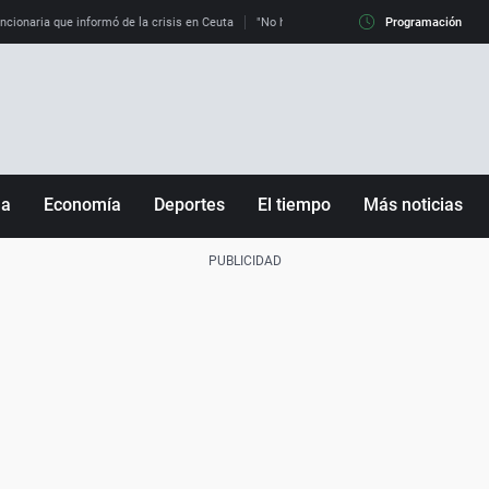
uncionaria que informó de la crisis en Ceuta
"No hay mafias, que no nos engañen": exper
Programación
ña
Economía
Deportes
El tiempo
Más noticias
Fútbol
Sociedad
Baloncesto
Mundo
Tenis
Salud
Motor
Cultura
Ciencia y Tecnología
adrid
Gastronomía
nciana
Medio ambiente