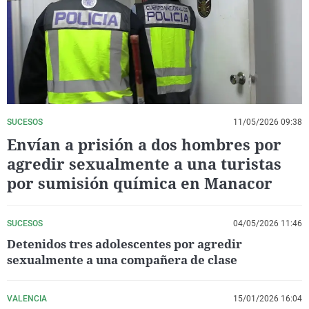
La rosa de los vientos
Caso
Extremadura
Virales
Gente viajera
Retornados
Galicia
Televisión
Como el perro y el gat
Equipo de investigaci
La Rioja
Elecciones
Operación Viuda Negr
Navarra
País Vasco
SUCESOS
11/05/2026 09:38
Envían a prisión a dos hombres por
agredir sexualmente a una turistas
por sumisión química en Manacor
SUCESOS
04/05/2026 11:46
Detenidos tres adolescentes por agredir
sexualmente a una compañera de clase
VALENCIA
15/01/2026 16:04