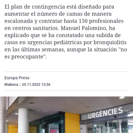
La rosa de los vientos
Caso
Extremadura
Virales
El plan de contingencia está diseñado para
aumentar el número de camas de manera
Gente viajera
Retornados
Galicia
Televisión
escalonada y contratar hasta 150 profesionales
Como el perro y el gat
Equipo de investigaci
La Rioja
Elecciones
en centros sanitarios. Manuel Palomino, ha
explicado que se ha constatado una subida de
Operación Viuda Negr
Navarra
casos en urgencias pediátricas por bronquiolitis
País Vasco
en las últimas semanas, aunque la situación "no
es preocupante".
Europa Press
Mallorca
|
25.11.2022 13:36