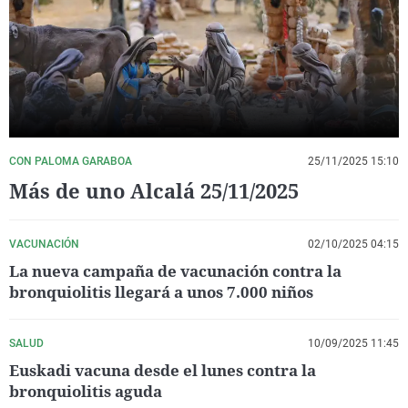
La rosa de los vientos
Caso
Extremadura
Virales
Gente viajera
Retornados
Galicia
Televisión
Como el perro y el gat
Equipo de investigaci
La Rioja
Elecciones
Operación Viuda Negr
Navarra
País Vasco
CON PALOMA GARABOA
25/11/2025 15:10
Más de uno Alcalá 25/11/2025
VACUNACIÓN
02/10/2025 04:15
La nueva campaña de vacunación contra la
bronquiolitis llegará a unos 7.000 niños
SALUD
10/09/2025 11:45
Euskadi vacuna desde el lunes contra la
bronquiolitis aguda