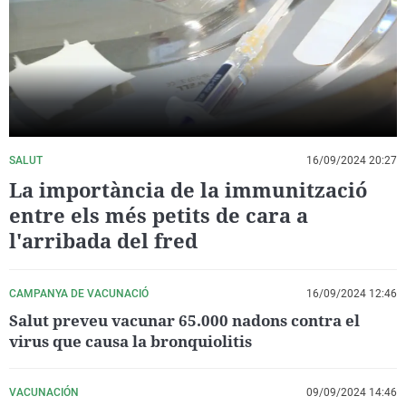
La rosa de los vientos
Caso
Extremadura
Virales
Gente viajera
Retornados
Galicia
Televisión
Como el perro y el gat
Equipo de investigaci
La Rioja
Elecciones
Operación Viuda Negr
Navarra
País Vasco
SALUT
16/09/2024 20:27
La importància de la immunització
entre els més petits de cara a
l'arribada del fred
CAMPANYA DE VACUNACIÓ
16/09/2024 12:46
Salut preveu vacunar 65.000 nadons contra el
virus que causa la bronquiolitis
VACUNACIÓN
09/09/2024 14:46