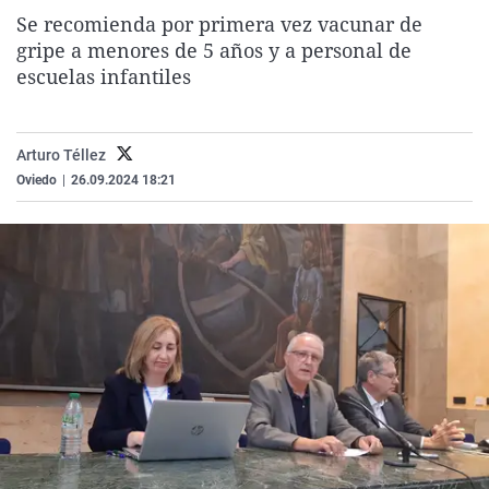
La rosa de los vientos
Caso
Extremadura
Virales
Se recomienda por primera vez vacunar de
gripe a menores de 5 años y a personal de
Gente viajera
Retornados
Galicia
Televisión
escuelas infantiles
Como el perro y el gat
Equipo de investigaci
La Rioja
Elecciones
Operación Viuda Negr
Navarra
Arturo Téllez
País Vasco
Oviedo
|
26.09.2024 18:21