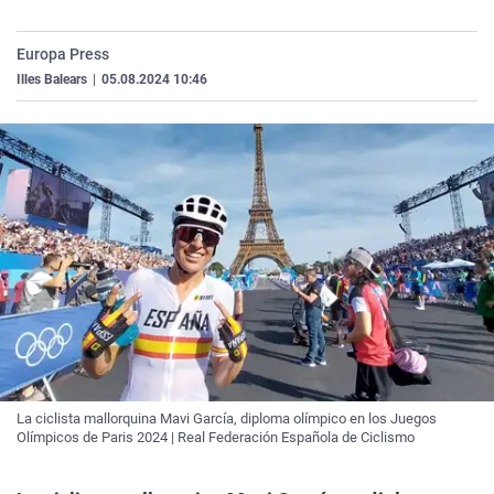
La rosa de los vientos
Caso
Extremadura
Virales
Europa Press
Gente viajera
Retornados
Galicia
Televisión
Illes Balears
|
05.08.2024 10:46
Como el perro y el gat
Equipo de investigaci
La Rioja
Elecciones
Operación Viuda Negr
Navarra
País Vasco
La ciclista mallorquina Mavi García, diploma olímpico en los Juegos
Olímpicos de Paris 2024 | Real Federación Española de Ciclismo