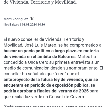
de Vivienda, Territorio y Movilidad.
La rosa de los vientos
Caso
Extremadura
Virales
Gente viajera
Retornados
Galicia
Televisión
Martí Rodríguez
Como el perro y el gat
Equipo de investigaci
La Rioja
Elecciones
Illes Balears
|
01.08.2024 14:36
Operación Viuda Negr
Navarra
País Vasco
El nuevo conseller de Vivienda, Territorio y
Movilidad, José Luis Mateo, se ha comprometido a
buscar un pacto político a largo plazo en materia
de vivienda en el ámbito de Baleares
. Mateo ha
concedido a Onda Cero su primera entrevista a un
medio de comunicación desde su nombramiento. El
conseller ha señalado que "cree" que
el
anteproyecto de la futura ley de vivienda, que se
encuentra en periodo de exposición pública, se
podría aprobar a finales del verano de 2025
para
que reciba luz verde en Consell de Govern.