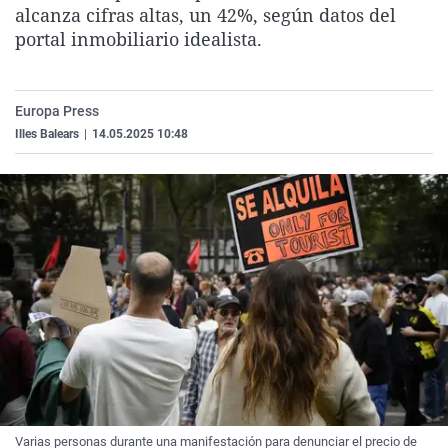
alcanza cifras altas, un 42%, según datos del
La rosa de los vientos
Caso
Extremadura
Virales
portal inmobiliario idealista.
Gente viajera
Retornados
Galicia
Televisión
Como el perro y el gat
Equipo de investigaci
La Rioja
Elecciones
Europa Press
Operación Viuda Negr
Navarra
Illes Balears
|
14.05.2025 10:48
País Vasco
Varias personas durante una manifestación para denunciar el precio de