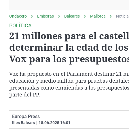
La rosa de los vientos
Caso
Extremadura
Gente viajera
Retornados
Galicia
Ondacero
Emisoras
Baleares
Mallorca
Noticia
Como el perro y el
Equipo de investigación
La Rioja
POLÍTICA
gato
21 millones para el caste
Operación Viuda
Navarra
Negra
País Vasco
determinar la edad de los
Vox para los presupuesto
Vox ha propuesto en el Parlament destinar 21 mi
educación y medio millón para pruebas dentales
presentadas como enmiendas a los presupuestos
parte del PP.
Europa Press
Illes Balears
|
18.06.2025 16:01