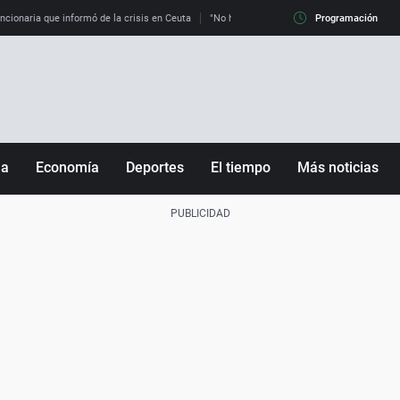
uncionaria que informó de la crisis en Ceuta
"No hay mafias, que no nos engañen": exper
Programación
ña
Economía
Deportes
El tiempo
Más noticias
Fútbol
Sociedad
Baloncesto
Mundo
Tenis
Salud
Motor
Cultura
Ciencia y Tecnología
adrid
Gastronomía
nciana
Medio ambiente