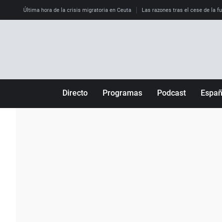
Última hora de la crisis migratoria en Ceuta
Las razones tras el cese de la f
Directo
Programas
Podcast
Espa
Más de uno
Los Perseguidos
Andalucía
Por fin
Malas decisiones
Aragón
Julia en la onda
Expedientes del más allá
Baleares
La brújula
El viaje del Guernica
Cantabria
Radioestadio
Invisibles
Cataluña
Radioestadio noche
Prohibido morirse
Comunidad de M
El colegio invisible
Esto no ha pasado
Comunitat Vale