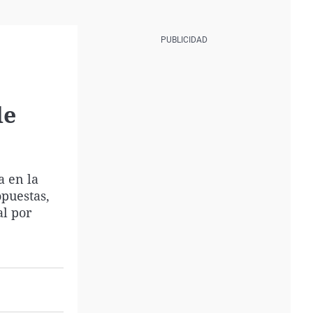
de
a en la
puestas,
l por