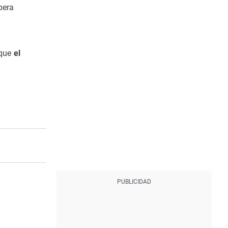
pera
 que
el