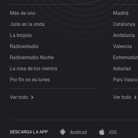
Más de uno
Madrid
Julia en la onda
Catalunya
La brújula
Andalucía
Radioestadio
Valencia
Radioestadio Noche
Extremadu
La rosa de los vientos
Asturias
Por fin no es lunes
País Vasco
Ver todo
Ver todo
DESCARGA LA APP
Android
iOS