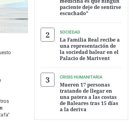
medicina es que ningún
paciente deje de sentirse
escuchado”
SOCIEDAD
La Familia Real recibe a
una representación de
la sociedad balear en el
uesto
Palacio de Marivent
CRISIS HUMANITARIA
e
Mueren 17 personas
tratando de llegar en
una patera a las costas
ntros
de Baleares tras 15 días
ón
a la deriva
tafa"