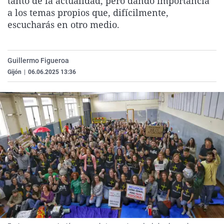
tanto de la actualidad, pero dando importancia
La rosa de los vientos
Caso
Extremadura
Virales
a los temas propios que, difícilmente,
escucharás en otro medio.
Gente viajera
Retornados
Galicia
Televisión
Como el perro y el gat
Equipo de investigaci
La Rioja
Elecciones
Operación Viuda Negr
Navarra
Guillermo Figueroa
Gijón
|
06.06.2025 13:36
País Vasco