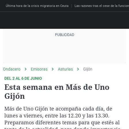
Última hora de la crisis migratoria en Ceuta
Las razones tras el cese de la funcion
Directo
Programas
Podcast
Más de uno
Los Perseguidos
Andalucía
Fútbol
Sociedad
Ondacero
Emisoras
Asturias
Gijón
España
Por fin
Malas decisiones
Aragón
Baloncesto
Mundo
DEL 2 AL 6 DE JUNIO
Economía
Julia en la onda
Expedientes del más a
Baleares
Tenis
Salud
Esta semana en Más de Uno
Deportes
Gijón
La brújula
El viaje del Guernica
Cantabria
Motor
Cultura
El tiempo
Radioestadio
Invisibles
Cataluña
Ciencia y Tecnología
Más de Uno Gijón te acompaña cada día, de
Más noticias
Radioestadio noche
Prohibido morirse
Comunidad de Madrid
Gastronomía
lunes a viernes, entre las 12.20 y las 13.30.
Preparamos diferentes temas para que estés al
El colegio invisible
Esto no ha pasado
Comunitat Valenciana
Medio ambiente