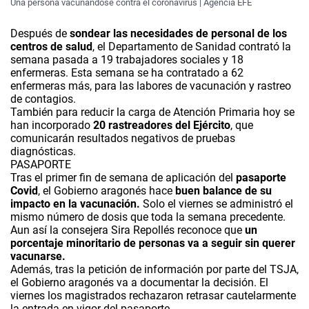
Una persona vacunándose contra el coronavirus | Agencia EFE
Después de
sondear las necesidades de personal de los
centros de salud
, el Departamento de Sanidad contrató la
semana pasada a 19 trabajadores sociales y 18
enfermeras. Esta semana se ha contratado a 62
enfermeras más, para las labores de vacunación y rastreo
de contagios.
También para reducir la carga de Atención Primaria hoy se
han incorporado
20 rastreadores del Ejército
, que
comunicarán resultados negativos de pruebas
diagnósticas.
PASAPORTE
Tras el primer fin de semana de aplicación del
pasaporte
Covid
, el Gobierno aragonés hace
buen balance de su
impacto en la vacunación.
Solo el viernes se administró el
mismo número de dosis que toda la semana precedente.
Aun así la consejera Sira Repollés reconoce que
un
porcentaje minoritario de personas va a seguir sin querer
vacunarse.
Además, tras la petición de información por parte del TSJA,
el Gobierno aragonés va a documentar la decisión. El
viernes los magistrados rechazaron retrasar cautelarmente
la entrada en vigor del pasaporte.