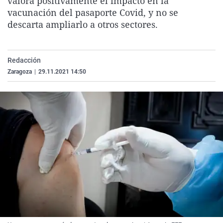
valora positivamente el impacto en la
La rosa de los vientos
Caso
Extremadura
Virales
vacunación del pasaporte Covid, y no se
descarta ampliarlo a otros sectores.
Gente viajera
Retornados
Galicia
Televisión
Como el perro y el gat
Equipo de investigaci
La Rioja
Elecciones
Operación Viuda Negr
Navarra
Redacción
Zaragoza
|
29.11.2021 14:50
País Vasco